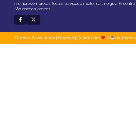
melhores empresas, locais, serviços e muito mais no guia Encontra
SãoJosédosCampos.
Termos
|
Privacidade
|
Sitemap
Criado com
e
pelo time 