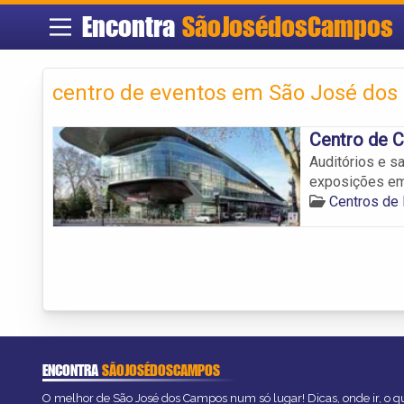
Encontra
SãoJosédosCampos
centro de eventos em São José do
Centro de 
Auditórios e s
exposições e
Centros de
ENCONTRA
SÃOJOSÉDOSCAMPOS
O melhor de São José dos Campos num só lugar! Dicas, onde ir, o qu