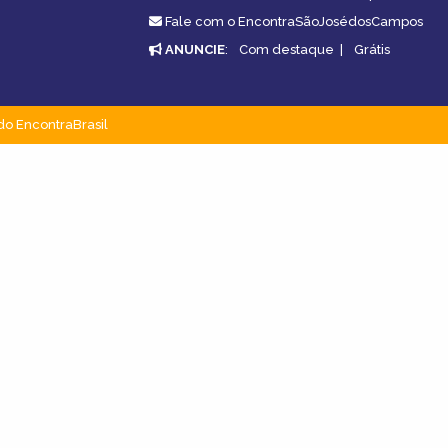
Fale com o EncontraSãoJosédosCampos
ANUNCIE
:
Com destaque
|
Grátis
do EncontraBrasil