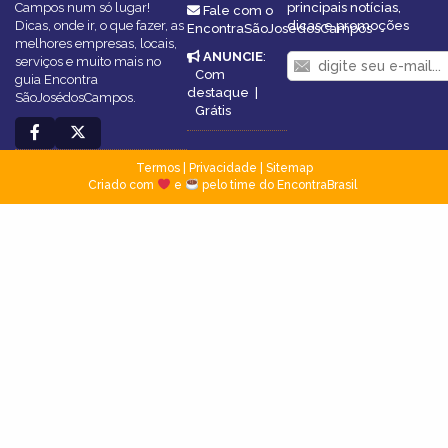
Campos num só lugar!
principais notícias,
Fale com o
Dicas, onde ir, o que fazer, as
dicas e promoções
EncontraSãoJosédosCampos
melhores empresas, locais,
ANUNCIE
:
serviços e muito mais no
Com
guia Encontra
destaque
|
SãoJosédosCampos.
Grátis
Termos
|
Privacidade
|
Sitemap
Criado com
e
pelo time do EncontraBrasil