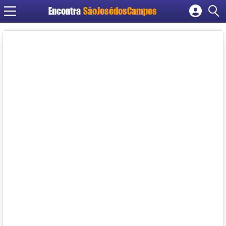
Encontra
SãoJosédosCampos
Cadastrar empresa
Fazer login
Criar conta