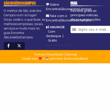
SÃOJOSÉDOSCAMPOS
MAIL
Sobre
EncontraSãoJosédosCampos
O melhor de São José dos
Receba grátis as
Campos num só lugar!
principais notícias,
Fale com o
Dicas, onde ir, o que fazer, as
dicas e promoções
EncontraSãoJosédosCampos
melhores empresas, locais,
ANUNCIE
:
serviços e muito mais no
Com
guia Encontra
destaque
|
SãoJosédosCampos.
Grátis
Termos
|
Privacidade
|
Sitemap
Criado com
e
pelo time do EncontraBrasil