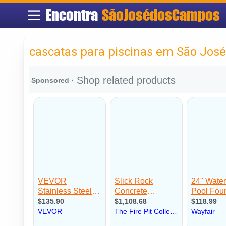
Encontra
SãoJosédosCampos
cascatas para piscinas em São Jos