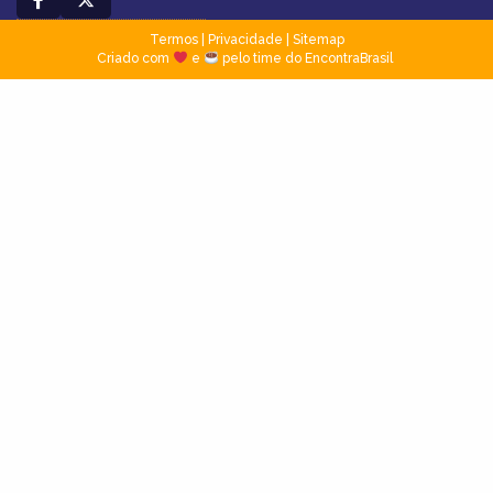
Termos
|
Privacidade
|
Sitemap
Criado com
e
pelo time do EncontraBrasil