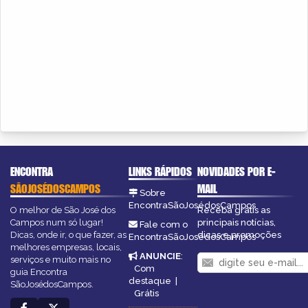
ENCONTRA
LINKS RÁPIDOS
NOVIDADES POR E-
SÃOJOSÉDOSCAMPOS
MAIL
Sobre
EncontraSãoJosédosCampos
O melhor de São José dos
Receba grátis as
Campos num só lugar!
principais notícias,
Fale com o
Dicas, onde ir, o que fazer, as
dicas e promoções
EncontraSãoJosédosCampos
melhores empresas, locais,
ANUNCIE
:
serviços e muito mais no
Com
guia Encontra
destaque
|
SãoJosédosCampos.
Grátis