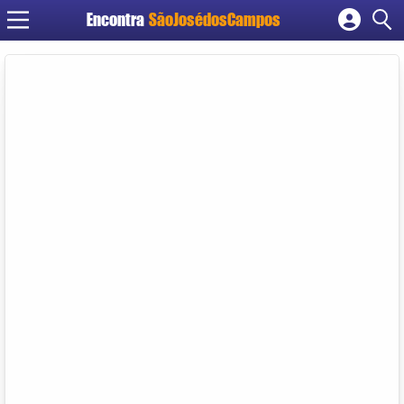
Encontra
SãoJosédosCampos
Cadastrar empresa
Fazer login
Criar conta