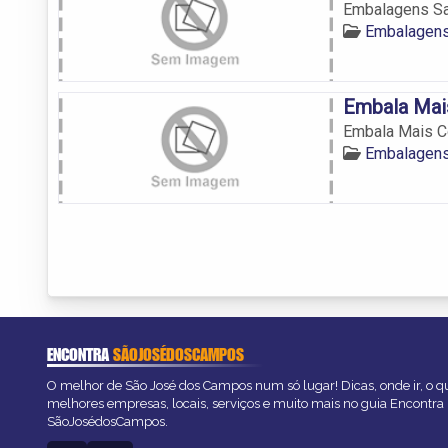
Embalagens Sa
Embalagen
Embala Mai
Embala Mais C
Embalagen
ENCONTRA
SÃOJOSÉDOSCAMPOS
O melhor de São José dos Campos num só lugar! Dicas, onde ir, o qu
melhores empresas, locais, serviços e muito mais no guia Encontra
SãoJosédosCampos.