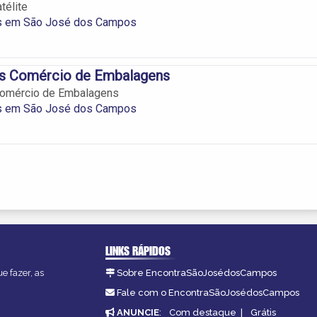
télite
s em São José dos Campos
s Comércio de Embalagens
omércio de Embalagens
s em São José dos Campos
LINKS RÁPIDOS
e fazer, as
Sobre EncontraSãoJosédosCampos
Fale com o EncontraSãoJosédosCampos
ANUNCIE
:
Com destaque
|
Grátis