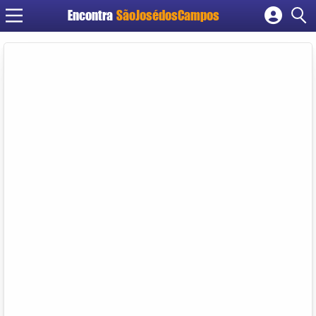
Encontra
SãoJosédosCampos
Cadastrar empresa
Fazer login
Criar conta