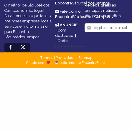
EncontraSãoJosédosCampos
O melhor de São José dos
Receba grátis as
Campos num só lugar!
principais notícias,
Fale com o
Dicas, onde ir, o que fazer, as
dicas e promoções
EncontraSãoJosédosCampos
melhores empresas, locais,
ANUNCIE
:
serviços e muito mais no
Com
guia Encontra
destaque
|
SãoJosédosCampos.
Grátis
Termos
|
Privacidade
|
Sitemap
Criado com
e
pelo time do EncontraBrasil