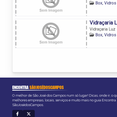
Box, Vidro
Vidraçaria 
Vidraçaria Luz
Box, Vidro
ENCONTRA
SÃOJOSÉDOSCAMPOS
O melhor de São José dos Campos num só lugar! Dicas, onde ir, o qu
melhores empresas, locais, serviços e muito mais no guia Encontra
SãoJosédosCampos.