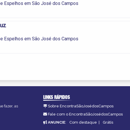
s e Espelhos em São José dos Campos
Luz
s e Espelhos em São José dos Campos
LINKS RÁPIDOS
e fazer, as
Sobre EncontraSãoJosédosCampos
Fale com o EncontraSãoJosédosCampos
ANUNCIE
:
Com destaque
|
Grátis