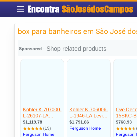
Encontra
SãoJosédosCampos
box para banheiros em São José d