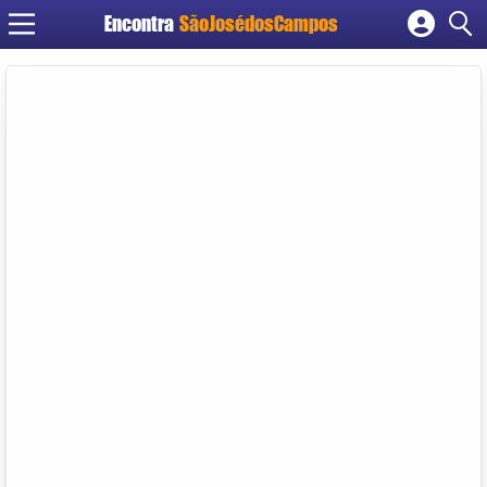
Encontra
SãoJosédosCampos
Cadastrar empresa
Fazer login
Criar conta