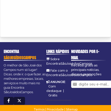
ENCONTRA
LINKS RÁPIDOS
NOVIDADES POR E-
SÃOJOSÉDOSCAMPOS
MAIL
Sobre
EncontraSãoJosédosCampos
O melhor de São José dos
Receba grátis as
Campos num só lugar!
principais notícias,
Fale com o
Dicas, onde ir, o que fazer, as
dicas e promoções
EncontraSãoJosédosCampos
melhores empresas, locais,
ANUNCIE
:
serviços e muito mais no
Com
guia Encontra
destaque
|
SãoJosédosCampos.
Grátis
Termos
|
Privacidade
|
Sitemap