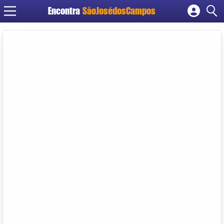
Encontra
SãoJosédosCampos
Cadastrar empresa
Fazer login
Criar conta