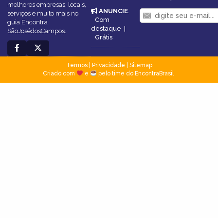
melhores empresas, locais,
ANUNCIE
:
serviços e muito mais no
Com
guia Encontra
destaque
|
SãoJosédosCampos.
Grátis
Termos
|
Privacidade
|
Sitemap
Criado com
e
pelo time do EncontraBrasil