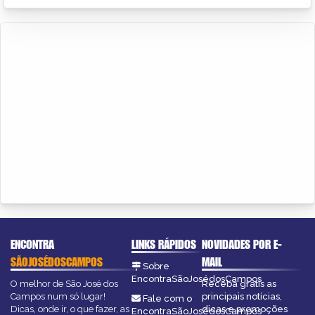
ENCONTRA
LINKS RÁPIDOS
NOVIDADES POR E-
SÃOJOSÉDOSCAMPOS
MAIL
Sobre
EncontraSãoJosédosCampos
O melhor de São José dos
Receba grátis as
Campos num só lugar!
principais notícias,
Fale com o
Dicas, onde ir, o que fazer, as
dicas e promoções
EncontraSãoJosédosCampos