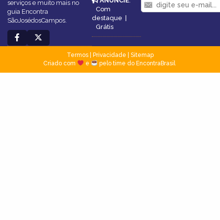
ANUNCIE
:
serviços e muito mais no
Com
guia Encontra
destaque
|
SãoJosédosCampos.
Grátis
Termos
|
Privacidade
|
Sitemap
Criado com
e
pelo time do EncontraBrasil