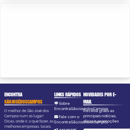
ENCONTRA
LINKS RÁPIDOS
NOVIDADES POR E-
SÃOJOSÉDOSCAMPOS
MAIL
Sobre
EncontraSãoJosédosCampos
O melhor de São José dos
Receba grátis as
Campos num só lugar!
principais notícias,
Fale com o
Dicas, onde ir, o que fazer, as
dicas e promoções
EncontraSãoJosédosCampos
melhores empresas, locais,