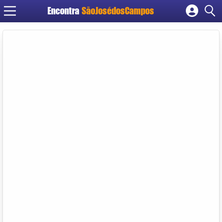
Encontra
SãoJosédosCampos
Cadastrar empresa
Fazer login
Criar conta