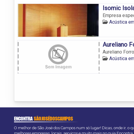
Isomic Iso
Empresa espec
Acústica e
Aureliano F
Aureliano Forr
Acústica e
ENCONTRA
SÃOJOSÉDOSCAMPOS
O melhor de São José dos Campos num só lugar! Dicas, onde ir, o qu
melhores empresas, locais, serviços e muito mais no guia Encontra