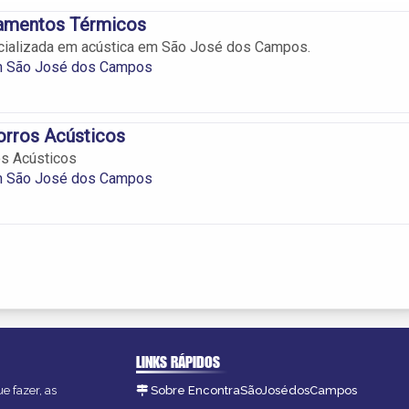
lamentos Térmicos
ializada em acústica em São José dos Campos.
m São José dos Campos
orros Acústicos
os Acústicos
m São José dos Campos
LINKS RÁPIDOS
e fazer, as
Sobre EncontraSãoJosédosCampos