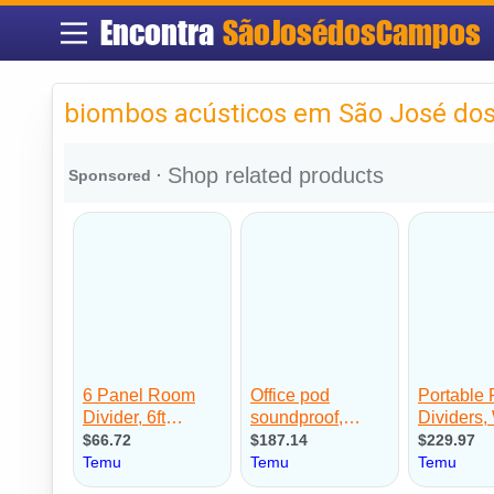
Encontra
SãoJosédosCampos
biombos acústicos em São José do