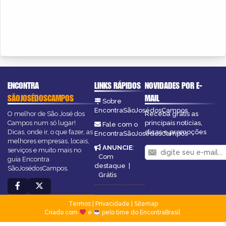
ENCONTRA
LINKS RÁPIDOS
NOVIDADES POR E-
SÃOJOSÉDOSCAMPOS
MAIL
Sobre
EncontraSãoJosédosCampos
O melhor de São José dos
Receba grátis as
Campos num só lugar!
principais notícias,
Fale com o
Dicas, onde ir, o que fazer, as
dicas e promoções
EncontraSãoJosédosCampos
melhores empresas, locais,
ANUNCIE
:
serviços e muito mais no
Com
guia Encontra
destaque
|
SãoJosédosCampos.
Grátis
Termos
|
Privacidade
|
Sitemap
Criado com
e
pelo time do EncontraBrasil