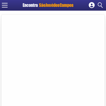
Encontra
SãoJosédosCampos
Cadastrar empresa
Fazer login
Criar conta