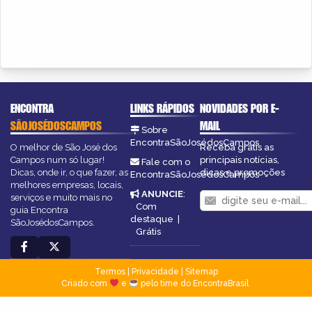
ENCONTRA
LINKS RÁPIDOS
NOVIDADES POR E-
SÃOJOSÉDOSCAMPOS
MAIL
Sobre
EncontraSãoJosédosCampos
O melhor de São José dos
Receba grátis as
Campos num só lugar!
principais notícias,
Fale com o
Dicas, onde ir, o que fazer, as
dicas e promoções
EncontraSãoJosédosCampos
melhores empresas, locais,
ANUNCIE
:
serviços e muito mais no
Com
guia Encontra
destaque
|
SãoJosédosCampos.
Grátis
Termos
|
Privacidade
|
Sitemap
Criado com
e
pelo time do EncontraBrasil