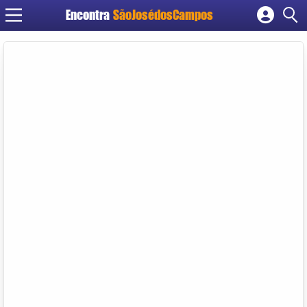
Encontra
SãoJosédosCampos
Cadastrar empresa
Fazer login
Criar conta