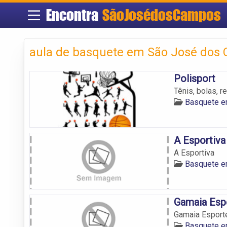
Encontra
SãoJosédosCampos
aula de basquete em São José dos
Polisport
Tênis, bolas, 
Basquete e
A Esportiva
A Esportiva
Basquete e
Gamaia Esp
Gamaia Esport
Basquete e