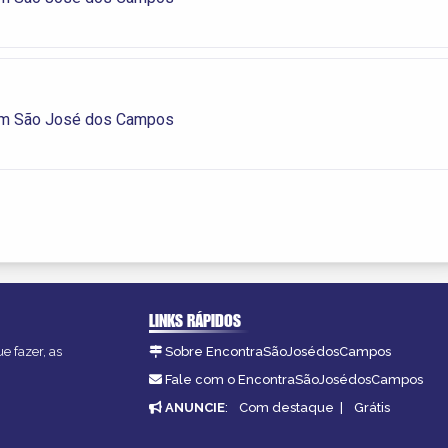
m São José dos Campos
LINKS RÁPIDOS
e fazer, as
Sobre EncontraSãoJosédosCampos
Fale com o EncontraSãoJosédosCampos
ANUNCIE
:
Com destaque
|
Grátis