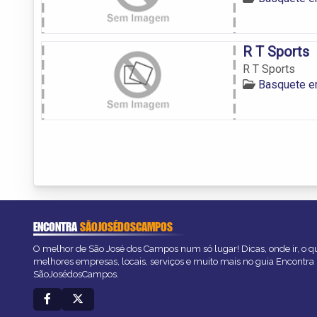
R T Sports
R T Sports
Basquete e
ENCONTRA
SÃOJOSÉDOSCAMPOS
O melhor de São José dos Campos num só lugar! Dicas, onde ir, o qu
melhores empresas, locais, serviços e muito mais no guia Encontra
SãoJosédosCampos.