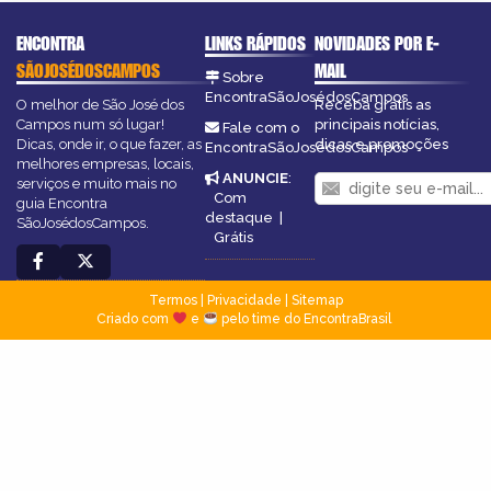
ENCONTRA
LINKS RÁPIDOS
NOVIDADES POR E-
SÃOJOSÉDOSCAMPOS
MAIL
Sobre
EncontraSãoJosédosCampos
O melhor de São José dos
Receba grátis as
Campos num só lugar!
principais notícias,
Fale com o
Dicas, onde ir, o que fazer, as
dicas e promoções
EncontraSãoJosédosCampos
melhores empresas, locais,
ANUNCIE
:
serviços e muito mais no
Com
guia Encontra
destaque
|
SãoJosédosCampos.
Grátis
Termos
|
Privacidade
|
Sitemap
Criado com
e
pelo time do EncontraBrasil