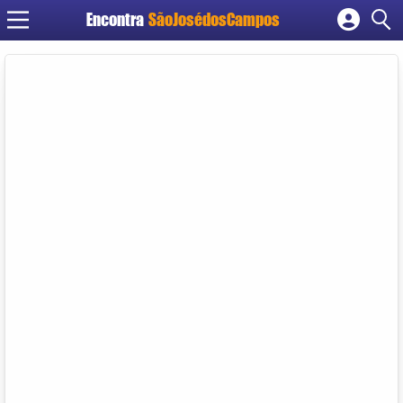
Encontra
SãoJosédosCampos
Cadastrar empresa
Fazer login
Criar conta