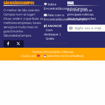
SÃOJOSÉDOSCAMPOS
MAIL
Sobre
EncontraSãoJosédosCampos
O melhor de São José dos
Receba grátis as
Campos num só lugar!
principais notícias,
Fale com o
Dicas, onde ir, o que fazer, as
dicas e promoções
EncontraSãoJosédosCampos
melhores empresas, locais,
ANUNCIE
:
serviços e muito mais no
Com
guia Encontra
destaque
|
SãoJosédosCampos.
Grátis
Termos
|
Privacidade
|
Sitemap
Criado com
e
pelo time do EncontraBrasil