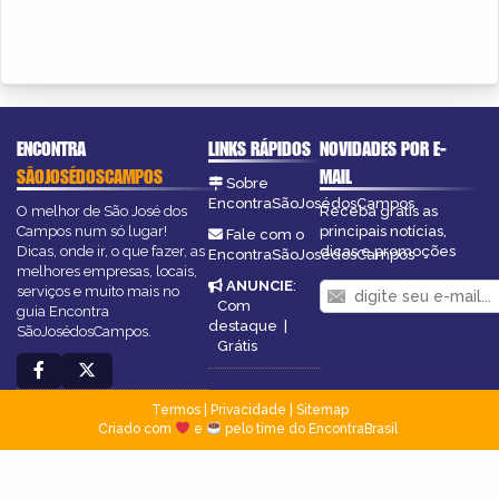
ENCONTRA
LINKS RÁPIDOS
NOVIDADES POR E-
SÃOJOSÉDOSCAMPOS
MAIL
Sobre
EncontraSãoJosédosCampos
O melhor de São José dos
Receba grátis as
Campos num só lugar!
principais notícias,
Fale com o
Dicas, onde ir, o que fazer, as
dicas e promoções
EncontraSãoJosédosCampos
melhores empresas, locais,
ANUNCIE
:
serviços e muito mais no
Com
guia Encontra
destaque
|
SãoJosédosCampos.
Grátis
Termos
|
Privacidade
|
Sitemap
Criado com
e
pelo time do EncontraBrasil