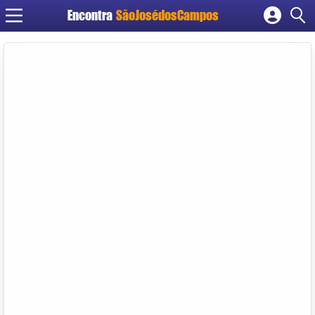
Encontra
SãoJosédosCampos
Cadastrar empresa
Fazer login
Criar conta