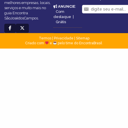
melhores empresas, locais,
ANUNCIE
:
serviços e muito mais no
Com
guia Encontra
destaque
|
SãoJosédosCampos.
Grátis
Termos
|
Privacidade
|
Sitemap
Criado com
e
pelo time do EncontraBrasil