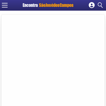
Encontra
SãoJosédosCampos
Cadastrar empresa
Fazer login
Criar conta