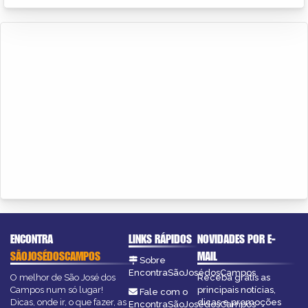
ENCONTRA
LINKS RÁPIDOS
NOVIDADES POR E-
SÃOJOSÉDOSCAMPOS
MAIL
Sobre
EncontraSãoJosédosCampos
O melhor de São José dos
Receba grátis as
Campos num só lugar!
principais notícias,
Fale com o
Dicas, onde ir, o que fazer, as
dicas e promoções
EncontraSãoJosédosCampos