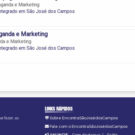
aganda e Marketing
Integrado em São José dos Campos
ganda e Marketing
da e Marketing
Integrado em São José dos Campos
LINKS RÁPIDOS
e fazer, as
Sobre EncontraSãoJosédosCampos
Fale com o EncontraSãoJosédosCampos
ANUNCIE
:
Com destaque
|
Grátis