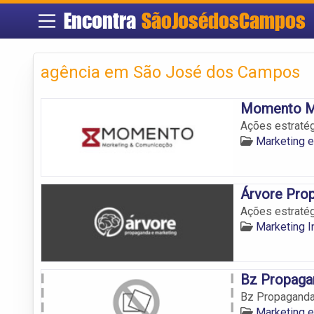
Encontra
SãoJosédosCampos
agência em São José dos Campos
Momento Ma
Ações estraté
Marketing 
Árvore Pro
Ações estraté
Marketing 
Bz Propaga
Bz Propaganda
Marketing 