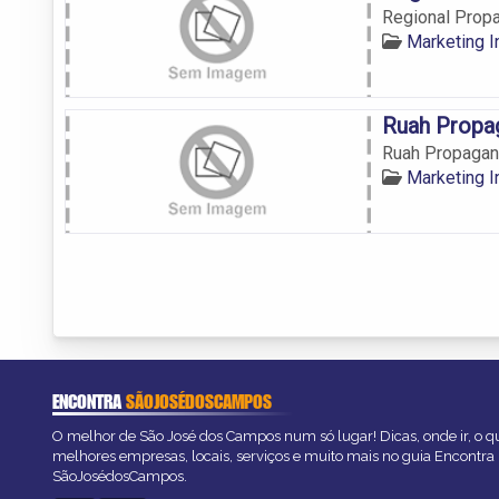
Regional Prop
Marketing 
Ruah Propa
Ruah Propagan
Marketing 
ENCONTRA
SÃOJOSÉDOSCAMPOS
O melhor de São José dos Campos num só lugar! Dicas, onde ir, o qu
melhores empresas, locais, serviços e muito mais no guia Encontra
SãoJosédosCampos.