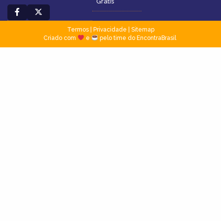
Grátis
Termos
|
Privacidade
|
Sitemap
Criado com
e
pelo time do EncontraBrasil