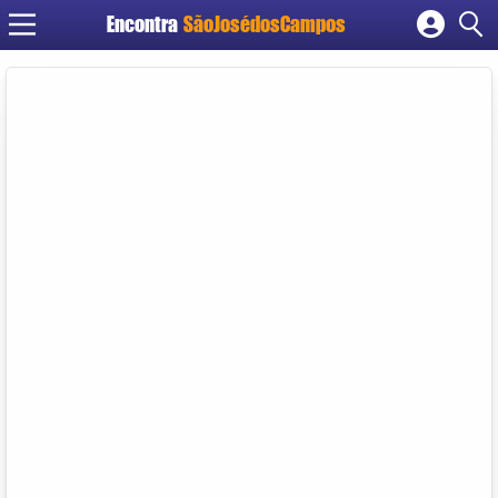
Encontra
SãoJosédosCampos
Cadastrar empresa
Fazer login
Criar conta