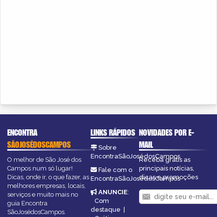
ENCONTRA
LINKS RÁPIDOS
NOVIDADES POR E-
SÃOJOSÉDOSCAMPOS
MAIL
Sobre
EncontraSãoJosédosCampos
O melhor de São José dos
Receba grátis as
Campos num só lugar!
principais notícias,
Fale com o
Dicas, onde ir, o que fazer, as
dicas e promoções
EncontraSãoJosédosCampos
melhores empresas, locais,
ANUNCIE
:
serviços e muito mais no
Com
guia Encontra
destaque
|
SãoJosédosCampos.