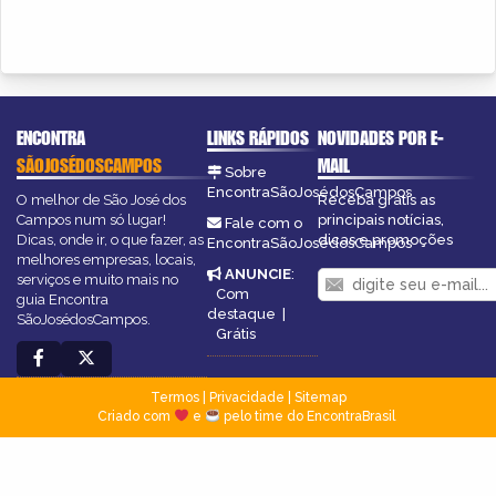
ENCONTRA
LINKS RÁPIDOS
NOVIDADES POR E-
SÃOJOSÉDOSCAMPOS
MAIL
Sobre
EncontraSãoJosédosCampos
O melhor de São José dos
Receba grátis as
Campos num só lugar!
principais notícias,
Fale com o
Dicas, onde ir, o que fazer, as
dicas e promoções
EncontraSãoJosédosCampos
melhores empresas, locais,
ANUNCIE
:
serviços e muito mais no
Com
guia Encontra
destaque
|
SãoJosédosCampos.
Grátis
Termos
|
Privacidade
|
Sitemap
Criado com
e
pelo time do EncontraBrasil