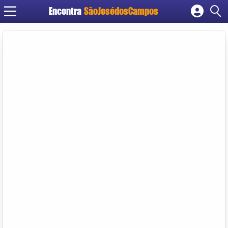
Encontra
SãoJosédosCampos
Cadastrar empresa
Fazer login
Criar conta