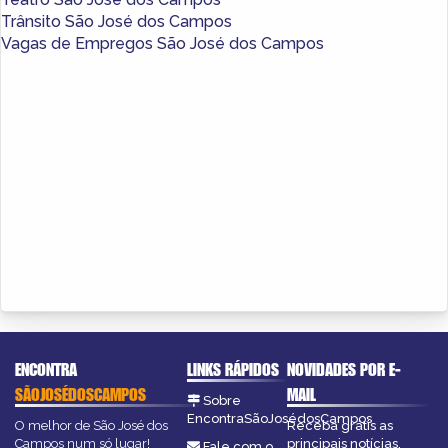
Trânsito São José dos Campos
Vagas de Empregos São José dos Campos
ENCONTRA
LINKS RÁPIDOS
NOVIDADES POR E-
SÃOJOSÉDOSCAMPOS
MAIL
Sobre
EncontraSãoJosédosCampos
O melhor de São José dos
Receba grátis as
Campos num só lugar!
principais notícias,
Fale com o