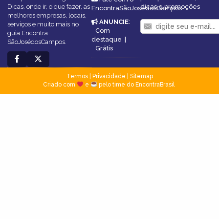
Dicas, onde ir, o que fazer, as
dicas e promoções
EncontraSãoJosédosCampos
melhores empresas, locais,
ANUNCIE
:
serviços e muito mais no
Com
guia Encontra
destaque
|
SãoJosédosCampos.
Grátis
Termos
|
Privacidade
|
Sitemap
Criado com
e
pelo time do EncontraBrasil