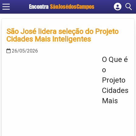
Encontra
SãoJosédosCampos
Cadastrar empresa
Fazer login
São José lidera seleção do Projeto
Criar conta
Cidades Mais Inteligentes
26/05/2026
O Que é
o
Projeto
Cidades
Mais