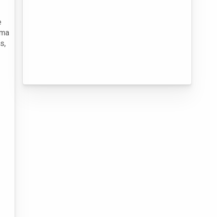
e
ama
s,