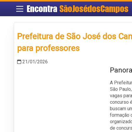
Encontra
SãoJosédosCampos
Prefeitura de São José dos C
para professores
21/01/2026
Panor
A Prefeitu
São Paulo,
vagas para
concurso é
buscam uma
formação d
organizado
de concurs