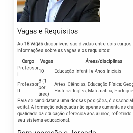
Vagas e Requisitos
As
18 vagas
disponíveis são dividas entre dois cargos 
informações sobre as vagas e os requisitos:
Cargo
Vagas
Áreas/disciplinas
Professor
10
Educação Infantil e Anos Iniciais
I
8 (1
Professor
Artes; Ciências; Educação Física; Geog
por
II
História; Inglês; Matemática; Portugu
área)
Para se candidatar a uma dessas posições, é essencial
edital. A formação adequada não apenas aumenta as 
qualidade da educação oferecida aos alunos, refletind
seu sistema educacional.