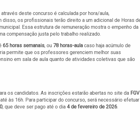
través deste concurso é calculada por hora/aula,
m disso, os profissionais terão direito a um adicional de Horas d
 municipal. Essa estrutura de remuneração mostra o empenho da
ma compensação justa pelo trabalho realizado.
té
65 horas semanais
, ou
78 horas-aula
caso haja acúmulo de
rária permite que os professores gerenciem melhor suas
nsino em sala de aula quanto de atividades coletivas que são
ara os candidatos. As inscrições estarão abertas no site da
FGV
, até às 16h. Para participar do concurso, será necessário efetuar
0
, que deve ser pago até o dia
4 de fevereiro de 2026
.