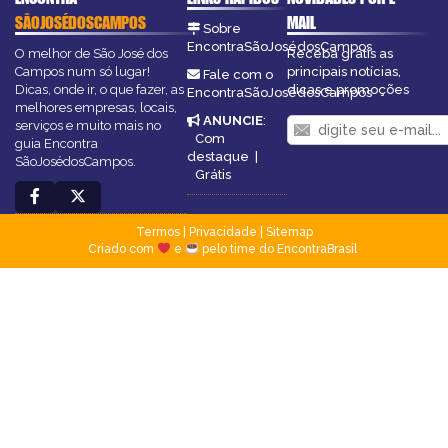
SÃOJOSÉDOSCAMPOS
MAIL
Sobre
EncontraSãoJosédosCampos
O melhor de São José dos
Receba grátis as
Campos num só lugar!
principais notícias,
Fale com o
Dicas, onde ir, o que fazer, as
dicas e promoções
EncontraSãoJosédosCampos
melhores empresas, locais,
ANUNCIE
:
serviços e muito mais no
Com
guia Encontra
destaque
|
SãoJosédosCampos.
Grátis
Termos
|
Privacidade
|
Sitemap
Criado com
e
pelo time do EncontraBrasil