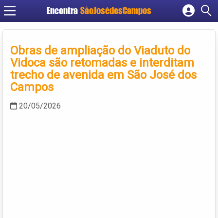
Encontra
SãoJosédosCampos
Cadastrar empresa
Fazer login
Obras de ampliação do Viaduto do
Criar conta
Vidoca são retomadas e interditam
trecho de avenida em São José dos
Campos
20/05/2026