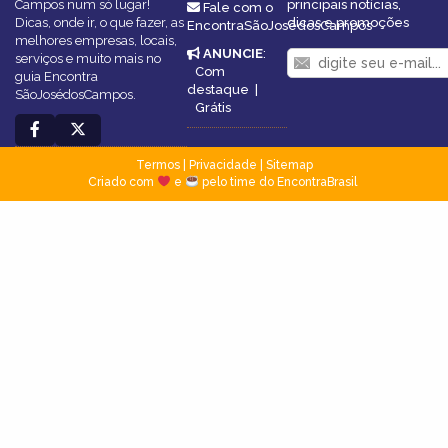
Campos num só lugar!
principais notícias,
Fale com o
Dicas, onde ir, o que fazer, as
dicas e promoções
EncontraSãoJosédosCampos
melhores empresas, locais,
ANUNCIE
:
serviços e muito mais no
Com
guia Encontra
destaque
|
SãoJosédosCampos.
Grátis
Termos
|
Privacidade
|
Sitemap
Criado com
e
pelo time do EncontraBrasil