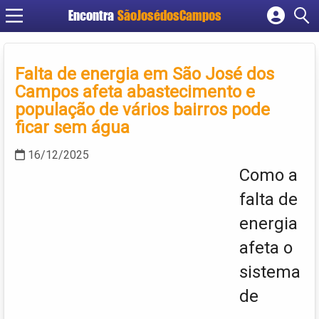
Encontra
SãoJosédosCampos
Cadastrar empresa
Fazer login
Falta de energia em São José dos
Criar conta
Campos afeta abastecimento e
população de vários bairros pode
ficar sem água
16/12/2025
Como a
falta de
energia
afeta o
sistema
de