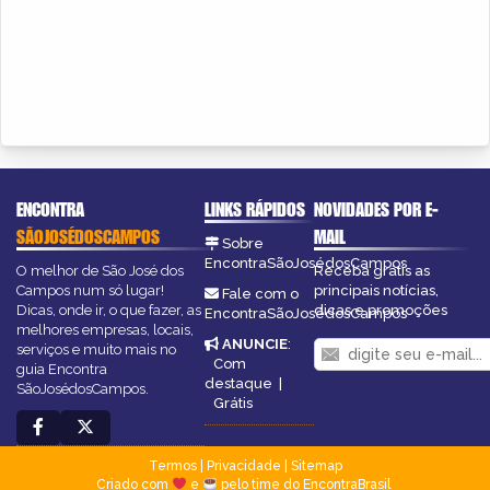
ENCONTRA
LINKS RÁPIDOS
NOVIDADES POR E-
SÃOJOSÉDOSCAMPOS
MAIL
Sobre
EncontraSãoJosédosCampos
O melhor de São José dos
Receba grátis as
Campos num só lugar!
principais notícias,
Fale com o
Dicas, onde ir, o que fazer, as
dicas e promoções
EncontraSãoJosédosCampos
melhores empresas, locais,
ANUNCIE
:
serviços e muito mais no
Com
guia Encontra
destaque
|
SãoJosédosCampos.
Grátis
Termos
|
Privacidade
|
Sitemap
Criado com
e
pelo time do EncontraBrasil