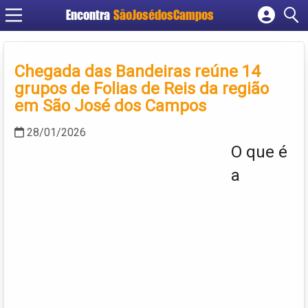
Encontra
SãoJosédosCampos
Cadastrar empresa
Fazer login
Chegada das Bandeiras reúne 14
Criar conta
grupos de Folias de Reis da região
em São José dos Campos
28/01/2026
O que é
a