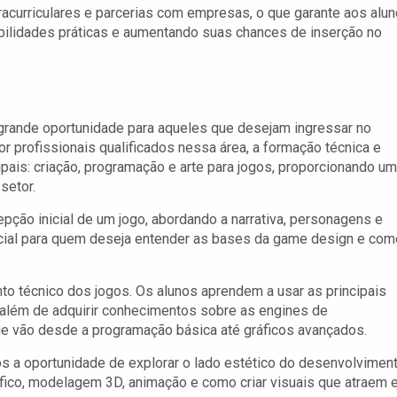
racurriculares e parcerias com empresas, o que garante aos alu
abilidades práticas e aumentando suas chances de inserção no
rande oportunidade para aqueles que desejam ingressar no
 profissionais qualificados nessa área, a formação técnica e
cipais: criação, programação e arte para jogos, proporcionando u
setor.
ção inicial de um jogo, abordando a narrativa, personagens e
cial para quem deseja entender as bases da game design e com
to técnico dos jogos. Os alunos aprendem a usar as principais
além de adquirir conhecimentos sobre as engines de
que vão desde a programação básica até gráficos avançados.
os a oportunidade de explorar o lado estético do desenvolvimen
fico, modelagem 3D, animação e como criar visuais que atraem 