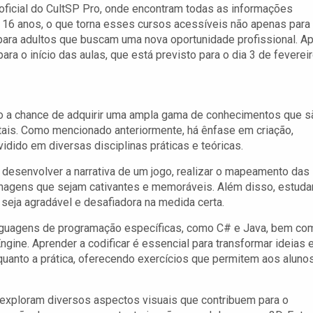
 oficial do CultSP Pro, onde encontram todas as informações
 16 anos, o que torna esses cursos acessíveis não apenas para
para adultos que buscam uma nova oportunidade profissional. A
ra o início das aulas, que está previsto para o dia 3 de fevereir
o a chance de adquirir uma ampla gama de conhecimentos que s
itais. Como mencionado anteriormente, há ênfase em criação,
dido em diversas disciplinas práticas e teóricas.
desenvolver a narrativa de um jogo, realizar o mapeamento das
onagens que sejam cativantes e memoráveis. Além disso, estud
r seja agradável e desafiadora na medida certa.
nguagens de programação específicas, como C# e Java, bem co
ngine. Aprender a codificar é essencial para transformar ideias
a quanto a prática, oferecendo exercícios que permitem aos aluno
s exploram diversos aspectos visuais que contribuem para o