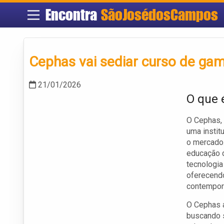
Encontra
SãoJosédosCampos
Cephas vai sediar curso de gam
21/01/2026
O que 
O Cephas, 
uma instit
o mercado
educação 
tecnologia
oferecendo
contempor
O Cephas a
buscando s