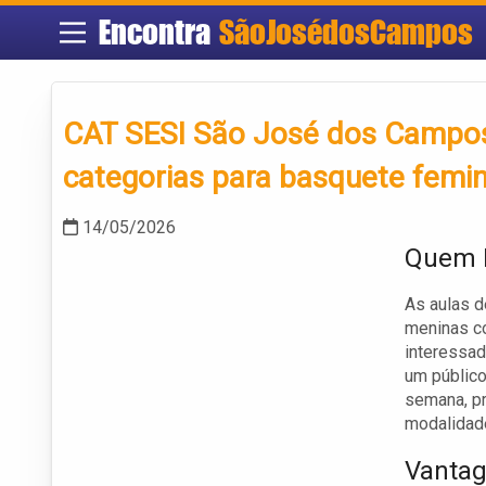
Encontra
SãoJosédosCampos
CAT SESI São José dos Campos 
categorias para basquete femin
14/05/2026
Quem P
As aulas 
meninas co
interessad
um público
semana, pr
modalidad
Vantag