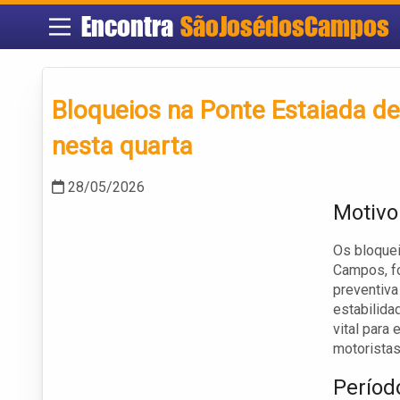
Encontra
SãoJosédosCampos
Bloqueios na Ponte Estaiada 
nesta quarta
28/05/2026
Motivo
Os bloquei
Campos, fo
preventiva
estabilida
vital para 
motoristas
Períod