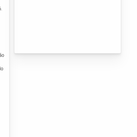
6.
ão
do